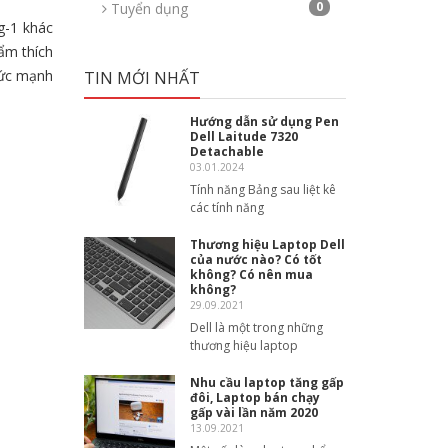
0
Tuyển dụng
g-1 khác
ẩm thích
sức mạnh
TIN MỚI NHẤT
Hướng dẫn sử dụng Pen
Dell Laitude 7320
Detachable
03.01.2024
Tính năng Bảng sau liệt kê
các tính năng
Thương hiệu Laptop Dell
của nước nào? Có tốt
không? Có nên mua
không?
29.09.2021
Dell là một trong những
thương hiệu laptop
Nhu cầu laptop tăng gấp
đôi, Laptop bán chạy
gấp vài lần năm 2020
13.09.2021