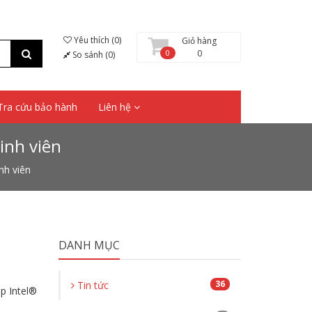
Yêu thích (0)
Giỏ hàng
0
0
So sánh (0)
Tra cứu bảo hành
Liên hệ
inh viên
nh viên
DANH MỤC
36
Tin tức
p Intel®