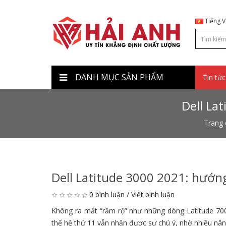
Tiếng V
DANH MỤC SẢN PHẨM
Tin tức
Dell La
Trang 
Dell Latitude 3000 2021: hướn
0 bình luận
/
Viết bình luận
Không ra mắt “rầm rộ” như những dòng Latitude 7000
thế hệ thứ 11 vẫn nhận được sự chú ý, nhờ nhiều nân