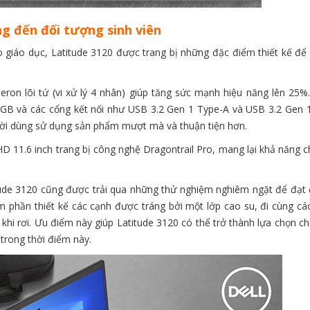
ng đến đối tượng sinh viên
giáo dục, Latitude 3120 được trang bị những đặc điểm thiết kế để
eleron lõi tứ (vi xử lý 4 nhân) giúp tăng sức mạnh hiệu năng lên 25
 và các cổng kết nối như USB 3.2 Gen 1 Type-A và USB 3.2 Gen 
ười dùng sử dụng sản phẩm mượt mà và thuận tiện hơn.
D 11.6 inch trang bị công nghệ Dragontrail Pro, mang lại khả năng c
itude 3120 cũng được trải qua những thử nghiệm nghiêm ngặt để đạt
m phần thiết kế các cạnh được tráng bởi một lớp cao su, đi cùng cá
khi rơi. Ưu điểm này giúp Latitude 3120 có thể trở thành lựa chọn c
 trong thời điểm này.