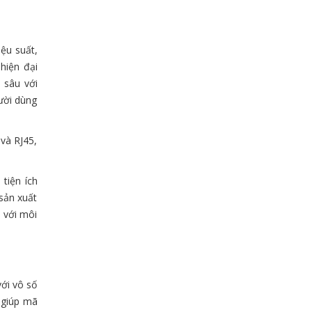
iệu suất,
hiện đại
 sâu với
ười dùng
và RJ45,
tiện ích
sản xuất
n với môi
với vô số
 giúp mã