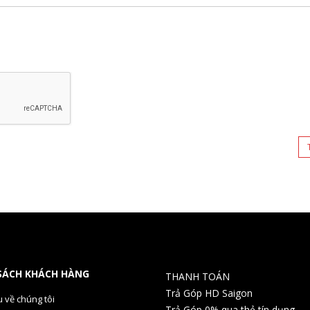
SÁCH KHÁCH HÀNG
THANH TOÁN
Trả Góp HD Saigon
u về chúng tôi
Trả Góp 0% qua thẻ tín dụng