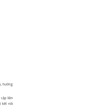
n, hướng
cập liền
 kết nối