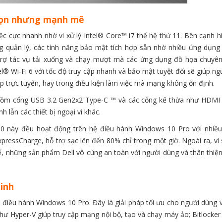
 gọn nhưng mạnh mẽ
iệc cực nhanh nhờ vi xử lý Intel® Core™ i7 thế hệ thứ 11. Bên cạnh h
g quản lý, các tính năng bảo mật tích hợp sẵn nhờ nhiều ứng dụng 
trợ tác vụ tải xuống và chạy mượt mà các ứng dụng đồ họa chuyên
® Wi-Fi 6 với tốc độ truy cập nhanh và bảo mật tuyệt đối sẽ giúp ng
ọp trực tuyến, hay trong điều kiện làm việc mà mạng không ổn định.
o gồm cổng USB 3.2 Gen2x2 Type-C ™ và các cổng kế thừa như HDMI 
h lẫn các thiết bị ngoại vi khác.
00 này đều hoạt động trên hệ điều hành Windows 10 Pro với nhiều 
ressCharge, hỗ trợ sạc lên đến 80% chỉ trong một giờ. Ngoài ra, vì 
hế, những sản phẩm Dell vô cùng an toàn với người dùng và thân thiệ
inh
ệ điều hành Windows 10 Pro. Đây là giải pháp tối ưu cho người dùng 
hư Hyper-V giúp truy cập mạng nội bộ, tạo và chạy máy ảo; Bitlocker