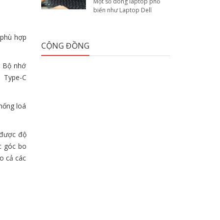
Một số dòng laptop phổ
biến như Laptop Dell
 phù hợp
CỘNG ĐỒNG
%. Bộ nhớ
1 Type-C
hống loá
 được độ
c góc bo
ho cả các