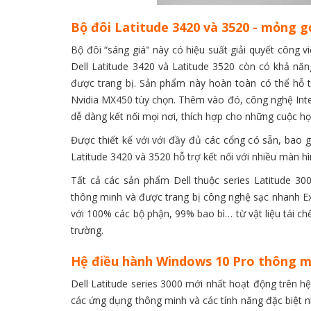
Bộ đôi Latitude 3420 và 3520 - mỏng
Bộ đôi “sáng giá" này có hiệu suất giải quyết công v
Dell Latitude 3420 và Latitude 3520 còn có khả năn
được trang bị. Sản phẩm này hoàn toàn có thể hỗ 
Nvidia MX450 tùy chọn. Thêm vào đó, công nghệ Intel
dễ dàng kết nối mọi nơi, thích hợp cho những cuộc h
Được thiết kế với với đầy đủ các cổng có sẵn, ba
Latitude 3420 và 3520 hỗ trợ kết nối với nhiều màn hìn
Tất cả các sản phẩm Dell thuộc series Latitude 30
thông minh và được trang bị công nghệ sạc nhanh Exp
với 100% các bộ phận, 99% bao bì… từ vật liệu tái c
trường.
Hệ điều hành Windows 10 Pro thông m
Dell Latitude series 3000 mới nhất hoạt động trên h
các ứng dụng thông minh và các tính năng đặc biệt n