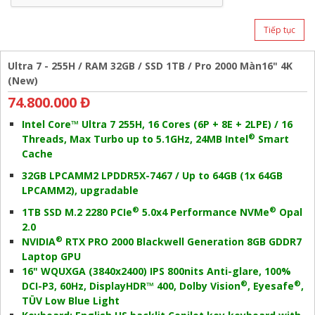
Tiếp tục
Ultra 7 - 255H / RAM 32GB / SSD 1TB / Pro 2000 Màn16" 4K
(New)
74.800.000 Đ
Intel Core™ Ultra 7 255H, 16 Cores (6P + 8E + 2LPE) / 16
®
Threads, Max Turbo up to 5.1GHz, 24MB Intel
Smart
Cache
32GB LPCAMM2 LPDDR5X-7467 / Up to 64GB (1x 64GB
LPCAMM2), upgradable
®
®
1TB SSD M.2 2280 PCIe
5.0x4 Performance NVMe
Opal
2.0
®
NVIDIA
RTX PRO 2000 Blackwell Generation 8GB GDDR7
Laptop GPU
16" WQUXGA (3840x2400) IPS 800nits Anti-glare, 100%
®
®
DCI-P3, 60Hz, DisplayHDR™ 400, Dolby Vision
, Eyesafe
,
TÜV Low Blue Light