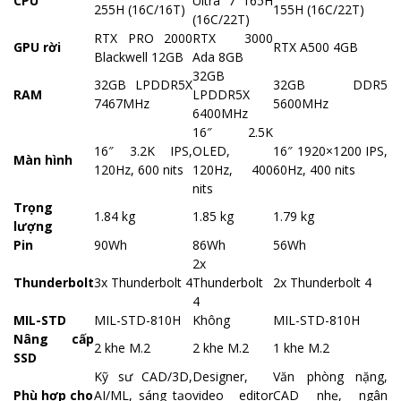
CPU
Ultra 7 165H
255H (16C/16T)
155H (16C/22T)
(16C/22T)
RTX PRO 2000
RTX 3000
GPU rời
RTX A500 4GB
Blackwell 12GB
Ada 8GB
32GB
32GB LPDDR5X
32GB DDR5
RAM
LPDDR5X
7467MHz
5600MHz
6400MHz
16″ 2.5K
16″ 3.2K IPS,
OLED,
16″ 1920×1200 IPS,
Màn hình
120Hz, 600 nits
120Hz, 400
60Hz, 400 nits
nits
Trọng
1.84 kg
1.85 kg
1.79 kg
lượng
Pin
90Wh
86Wh
56Wh
2x
Thunderbolt
3x Thunderbolt 4
Thunderbolt
2x Thunderbolt 4
4
MIL-STD
MIL-STD-810H
Không
MIL-STD-810H
Nâng cấp
2 khe M.2
2 khe M.2
1 khe M.2
SSD
Kỹ sư CAD/3D,
Designer,
Văn phòng nặng,
Phù hợp cho
AI/ML, sáng tạo
video editor
CAD nhẹ, ngân