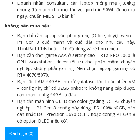
Doanh nhân, consultant cần laptop mỏng nhẹ (1.84kg)
nhưng đủ mạnh cho mọi tác vụ, pin trâu 90Wh đi họp cả
ngày, chuẩn MIL-STD bền bỉ.
Không nên mua nếu:
Bạn chỉ cần laptop văn phòng nhẹ (Office, duyệt web) –
P1 Gen 8 quá mạnh và quá đắt cho nhu cầu này,
ThinkPad T14s hoặc T16 đủ dùng và rẻ hơn nhiều.
Bạn cần chơi game AAA ở setting cao – RTX PRO 2000 là
GPU workstation, driver tối ưu cho phần mềm chuyên
nghiệp, không phải gaming. Nên chọn laptop gaming có
RTX 4070/5070.
Bạn cần RAM 64GB+ cho xử lý dataset lớn hoặc nhiều VM
– config này chỉ có 32GB onboard không nâng cấp được,
cần chọn config 64GB từ đầu.
Bạn cần màn hình OLED cho color grading DCI-P3 chuyên
nghiệp – P1 Gen 8 config này dùng IPS 100% sRGB, nên
cân nhắc Dell Precision 5690 OLED hoặc config P1 Gen 8
có option OLED (nếu có).
Đánh giá (0)