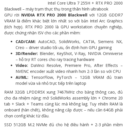
Intel Core Ultra 7 255H + RTX PRO 2000
Blackwell – máy trạm thực thụ trong thân hình ultrabook
GPU rời
NVIDIA RTX PRO 2000 Blackwell
với 12GB GDDR7
VRAM là điểm khác biệt lớn nhất so với bản Intel Arc Graphics
(tích hợp). RTX PRO 2000 là GPU workstation chuyên nghiệp,
được chứng nhận ISV cho các phần mềm:
CAD/CAM:
AutoCAD, SolidWorks, CATIA, Siemens NX,
Creo – driver studio tối ưu, ổn định hơn GPU gaming
3D/Render:
Blender, KeyShot, V-Ray, NVIDIA Omniverse
– hỗ trợ RT cores cho ray tracing hardware
Video:
DaVinci Resolve, Premiere Pro, After Effects –
NVENC encoder xuất video nhanh hơn 2-3 lần so với CPU
AI/ML:
TensorFlow, PyTorch – 12GB VRAM đủ train
model vừa và nhỏ trực tiếp trên laptop
RAM 32GB LPDDR5X xung 7467MHz cho băng thông cao, đủ
cho đa nhiệm nặng: mở SolidWorks assembly lớn + Chrome 20
tab + Slack + Teams cùng lúc mà không lag. Tuy nhiên RAM là
onboard (hàn chết), không nâng cấp được – nếu cần 64GB phải
chọn config khác từ đầu.
SSD 512GB M.2 NVMe đủ cho hệ điều hành + 2-3 phần mềm