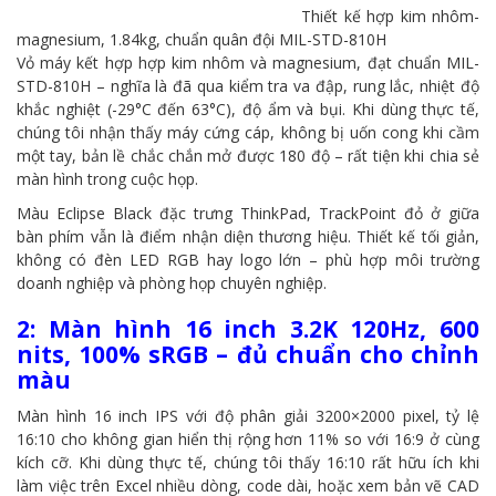
Thiết kế hợp kim nhôm-
magnesium, 1.84kg, chuẩn quân đội MIL-STD-810H
Vỏ máy kết hợp hợp kim nhôm và magnesium, đạt chuẩn MIL-
STD-810H – nghĩa là đã qua kiểm tra va đập, rung lắc, nhiệt độ
khắc nghiệt (-29°C đến 63°C), độ ẩm và bụi. Khi dùng thực tế,
chúng tôi nhận thấy máy cứng cáp, không bị uốn cong khi cầm
một tay, bản lề chắc chắn mở được 180 độ – rất tiện khi chia sẻ
màn hình trong cuộc họp.
Màu Eclipse Black đặc trưng ThinkPad, TrackPoint đỏ ở giữa
bàn phím vẫn là điểm nhận diện thương hiệu. Thiết kế tối giản,
không có đèn LED RGB hay logo lớn – phù hợp môi trường
doanh nghiệp và phòng họp chuyên nghiệp.
2: Màn hình 16 inch 3.2K 120Hz, 600
nits, 100% sRGB – đủ chuẩn cho chỉnh
màu
Màn hình 16 inch IPS với độ phân giải 3200×2000 pixel, tỷ lệ
16:10 cho không gian hiển thị rộng hơn 11% so với 16:9 ở cùng
kích cỡ. Khi dùng thực tế, chúng tôi thấy 16:10 rất hữu ích khi
làm việc trên Excel nhiều dòng, code dài, hoặc xem bản vẽ CAD