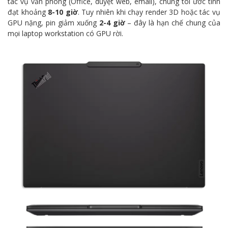
tác vụ văn phòng (Office, duyệt web, email), chúng tôi ước tính
đạt khoảng
8-10 giờ
. Tuy nhiên khi chạy render 3D hoặc tác vụ
GPU nặng, pin giảm xuống
2-4 giờ
– đây là hạn chế chung của
mọi laptop workstation có GPU rời.