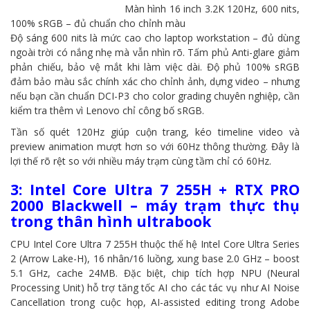
Màn hình 16 inch 3.2K 120Hz, 600 nits,
100% sRGB – đủ chuẩn cho chỉnh màu
Độ sáng 600 nits là mức cao cho laptop workstation – đủ dùng
ngoài trời có nắng nhẹ mà vẫn nhìn rõ. Tấm phủ Anti-glare giảm
phản chiếu, bảo vệ mắt khi làm việc dài. Độ phủ 100% sRGB
đảm bảo màu sắc chính xác cho chỉnh ảnh, dựng video – nhưng
nếu bạn cần chuẩn DCI-P3 cho color grading chuyên nghiệp, cần
kiểm tra thêm vì Lenovo chỉ công bố sRGB.
Tần số quét 120Hz giúp cuộn trang, kéo timeline video và
preview animation mượt hơn so với 60Hz thông thường. Đây là
lợi thế rõ rệt so với nhiều máy trạm cùng tầm chỉ có 60Hz.
3: Intel Core Ultra 7 255H + RTX PRO
2000 Blackwell – máy trạm thực thụ
trong thân hình ultrabook
CPU Intel Core Ultra 7 255H thuộc thế hệ Intel Core Ultra Series
2 (Arrow Lake-H), 16 nhân/16 luồng, xung base 2.0 GHz – boost
5.1 GHz, cache 24MB. Đặc biệt, chip tích hợp NPU (Neural
Processing Unit) hỗ trợ tăng tốc AI cho các tác vụ như AI Noise
Cancellation trong cuộc họp, AI-assisted editing trong Adobe