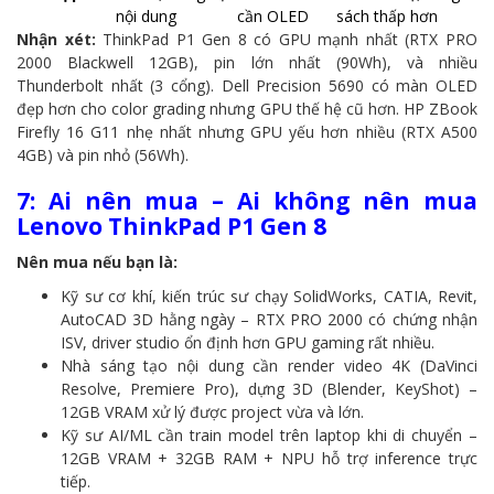
nội dung
cần OLED
sách thấp hơn
Nhận xét:
ThinkPad P1 Gen 8 có GPU mạnh nhất (RTX PRO
2000 Blackwell 12GB), pin lớn nhất (90Wh), và nhiều
Thunderbolt nhất (3 cổng). Dell Precision 5690 có màn OLED
đẹp hơn cho color grading nhưng GPU thế hệ cũ hơn. HP ZBook
Firefly 16 G11 nhẹ nhất nhưng GPU yếu hơn nhiều (RTX A500
4GB) và pin nhỏ (56Wh).
7: Ai nên mua – Ai không nên mua
Lenovo ThinkPad P1 Gen 8
Nên mua nếu bạn là:
Kỹ sư cơ khí, kiến trúc sư chạy SolidWorks, CATIA, Revit,
AutoCAD 3D hằng ngày – RTX PRO 2000 có chứng nhận
ISV, driver studio ổn định hơn GPU gaming rất nhiều.
Nhà sáng tạo nội dung cần render video 4K (DaVinci
Resolve, Premiere Pro), dựng 3D (Blender, KeyShot) –
12GB VRAM xử lý được project vừa và lớn.
Kỹ sư AI/ML cần train model trên laptop khi di chuyển –
12GB VRAM + 32GB RAM + NPU hỗ trợ inference trực
tiếp.