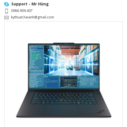
Support - Mr Hùng
0986.909.407
kythuat.haianh@gmail.com