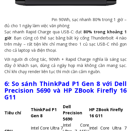
Pin 90Wh, sạc nhanh 80% trong 1 giờ –
đủ cho 1 ngày làm việc văn phòng
Sạc nhanh Rapid Charge qua USB-C: đạt
80% trong khoảng 1
giờ
. Bạn cũng có thể sạc bằng bất kỳ cổng Thunderbolt 4 nào
trên máy – rất tiện khi chỉ mang theo 1 củ sạc USB-C nhỏ gọn
cho cả laptop và điện thoại.
Với người đi công tác, 90Wh + Rapid Charge nghĩa là sáng sạc
đầy ở khách sạn, dùng cả ngày họp mà không cần mang sạc.
Chỉ khi chạy render liên tục thì mới cần cắm nguồn.
6: So sánh ThinkPad P1 Gen 8 với Dell
Precision 5690 và HP ZBook Firefly 16
G11
Dell
ThinkPad P1
HP ZBook Firefly
Tiêu chí
Precision
Gen 8
16 G11
5690
Intel Core
Intel Core Ultra 7
Intel Core Ultra 7