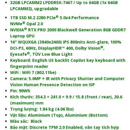
32GB LPCAMM2 LPDDR5X-7467 / Up to 64GB (1x 64GB
LPCAMM2), upgradable
®
1TB SSD M.2 2280 PCIe
5.0x4 Performance
®
NVMe
Opal 2.0
®
NVIDIA
RTX PRO 2000 Blackwell Generation 8GB GDDR7
Laptop GPU
16" WQUXGA (3840x2400) IPS 800nits Anti-glare, 100%
®
DCI-P3, 60Hz, DisplayHDR™ 400, Dolby Vision
,
®
Eyesafe
, TÜV Low Blue Light
Keyboard: English US backlit Copilot key keyboard with
fingerprint reader
WiFi : WiFi 7 (802.11be)
Camera: 5.0MP + IR with Privacy Shutter and Computer
Vision Human Presence Detection on ISP
Pin: 90Wh
Kích thước: 354.3 × 241.0 × 9.9 / 15.8 (front / rear), 20.6
(maximum) mm
Trọng lượng: 1.84 kg (4.06 lbs)
Vật liệu: Aluminium (Top), Aluminium (Bottom)
Màu sắc: Black
Bảo mật: Discrete TPM 2.0 Enabled, vân tay tích hợp