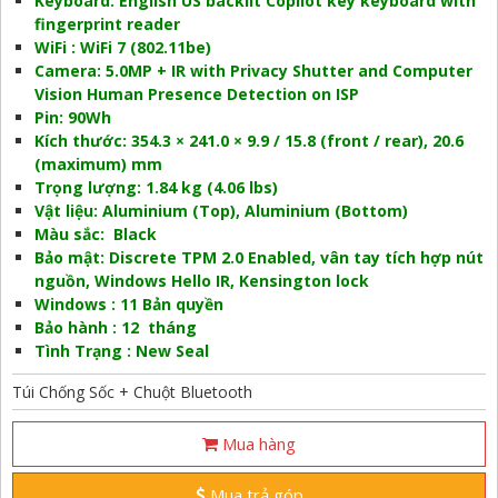
Keyboard: English US backlit Copilot key keyboard with
fingerprint reader
WiFi : WiFi 7 (802.11be)
Camera: 5.0MP + IR with Privacy Shutter and Computer
Vision Human Presence Detection on ISP
Pin: 90Wh
Kích thước: 354.3 × 241.0 × 9.9 / 15.8 (front / rear), 20.6
(maximum) mm
Trọng lượng: 1.84 kg (4.06 lbs)
Vật liệu: Aluminium (Top), Aluminium (Bottom)
Màu sắc: Black
Bảo mật: Discrete TPM 2.0 Enabled, vân tay tích hợp nút
nguồn, Windows Hello IR, Kensington lock
Windows : 11 Bản quyền
Bảo hành : 12 tháng
Tình Trạng : New Seal
Túi Chống Sốc + Chuột Bluetooth
Mua hàng
Mua trả góp