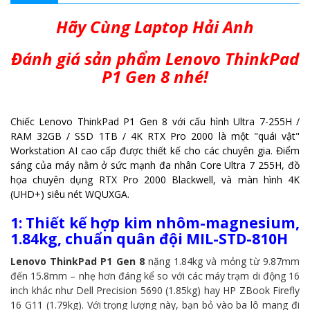
Hãy Cùng Laptop Hải Anh
Đánh giá sản phẩm Lenovo ThinkPad
P1 Gen 8
n
hé!
Chiếc Lenovo ThinkPad P1 Gen 8 với cấu hình Ultra 7-255H /
RAM 32GB / SSD 1TB / 4K RTX Pro 2000 là một "quái vật"
Workstation AI cao cấp được thiết kế cho các chuyên gia. Điểm
sáng của máy nằm ở sức mạnh đa nhân Core Ultra 7 255H, đồ
họa chuyên dụng RTX Pro 2000 Blackwell, và màn hình 4K
(UHD+) siêu nét WQUXGA.
1:
Thiết kế hợp kim nhôm-magnesium,
1.84kg, chuẩn quân đội MIL-STD-810H
Lenovo ThinkPad P1 Gen 8
nặng 1.84kg và mỏng từ 9.87mm
đến 15.8mm – nhẹ hơn đáng kể so với các máy trạm di động 16
inch khác như Dell Precision 5690 (1.85kg) hay HP ZBook Firefly
16 G11 (1.79kg). Với trọng lượng này, bạn bỏ vào ba lô mang đi