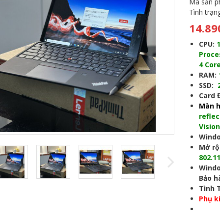
Mã sản 
Tình trạn
14.89
CPU:
Proce
4 Cor
RAM:
SSD:
Card 
Màn h
refle
Vision
Wind
Mở rô
802.11
Wind
Bảo h
Tình 
Phụ k