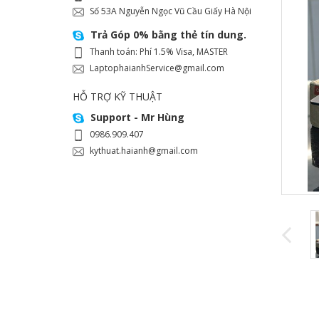
Số 53A Nguyễn Ngọc Vũ Cầu Giấy Hà Nội
Trả Góp 0% bằng thẻ tín dung.
Thanh toán: Phí 1.5% Visa, MASTER
LaptophaianhService@gmail.com
HỖ TRỢ KỸ THUẬT
Support - Mr Hùng
0986.909.407
kythuat.haianh@gmail.com