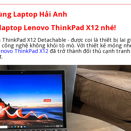
ùng Laptop Hải Anh
laptop Lenovo ThinkPad X12 nhé!
hinkPad X12 Detachable - được coi là thiết bị lai g
u công nghệ không khỏi tò mò. Với thiết kế mỏng nhẹ
enovo ThinkPad X12
đã trở thành đối thủ cạnh tranh
t.