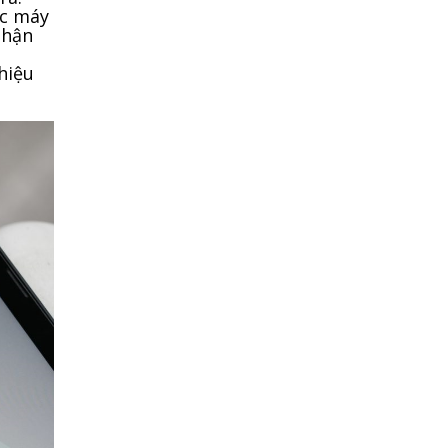
ác máy
nhận
hiệu