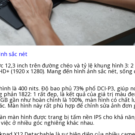
ình sắc nét
c 12,3 inch trên đường chéo và tỷ lệ khung hình 3: 
FHD+ (1920 x 1280). Mang đến hình ảnh sắc nét, sống
nh là 400 nits. Độ bao phủ 73% phổ DCI-P3, giúp n
g phản 1822: 1 rất đẹp, là kết quả của giá trị màu đe
RGB gần như hoàn chỉnh là 100%, màn hình có chất 
ác. Màn hình này rất phù hợp để chỉnh sửa ảnh đơn 
oàn màn hình được trang bị tấm nền IPS cho khả năn
 việc ở nhiều góc nghiêng khác nhau.
pad X12 Detachable là sự hiện diện của nhiều came