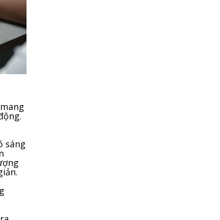
2 mang
 động.
ó sáng
n
lượng
giản.
g
ra.