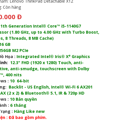
phẩm:
Lenovo ThinkPad Detachable X12
g:
Còn hàng
0.000 Đ
11th Generation Intel® Core™ i5-1140G7
ssor (1.80 GHz, up to 4.00 GHz with Turbo Boost,
es, 8 Threads, 8 MB Cache)
16
GB
256
GB M2 PCIe
e
Đồ Họa :
Integrated Intel® Iris® X
Graphics
ình:
12.3" FHD (1920 x 1280) Touch, anti-
ctive, anti-smudge, touchscreen with Dolby
™, 400 nits
ows :
10 64-bit
̣ng:
Backlit - US English, Intel® Wi-Fi 6 AX201
AX (2 x 2) & Bluetooth® 5.1, IR & 720p HD
ows :
10 Bản quyền
ành :
6 tháng
Trạng :
Hàng Like new
iện : Đã bao gồm phím.