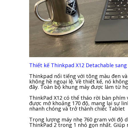
Thiết kế Thinkpad X12 Detachable sang
Thinkpad nổi tiếng với tông màu đen và
không hề ngoại lệ. Về thiết kế, nó khôn
đây. Toàn bộ khung máy được làm từ hợ
ThinkPad X12 có thể tháo rời bàn phím vớ
được mở khoảng 170 độ, mang lại sự linh
nhanh chóng và trở thành chiếc Tablet 
Trọng lượng máy nhẹ 760 gram với độ dà
ThinkPad 2 trong 1 nhỏ gọn nhất. Giúp 