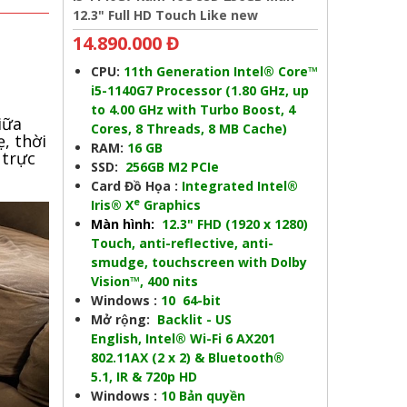
12.3" Full HD Touch Like new
14.890.000 Đ
CPU:
11th Generation Intel® Core™
i5-1140G7 Processor (1.80 GHz, up
to 4.00 GHz with Turbo Boost, 4
iữa
Cores, 8 Threads, 8 MB Cache)
, thời
RAM:
16
GB
 trực
SSD:
256
GB M2 PCIe
Card Đồ Họa :
Integrated Intel®
e
Iris® X
Graphics
Màn hình:
12.3" FHD (1920 x 1280)
Touch, anti-reflective, anti-
smudge, touchscreen with Dolby
Vision™, 400 nits
Windows :
10 64-bit
Mở rộng:
Backlit - US
English, Intel® Wi-Fi 6 AX201
802.11AX (2 x 2) & Bluetooth®
5.1, IR & 720p HD
Windows :
10 Bản quyền