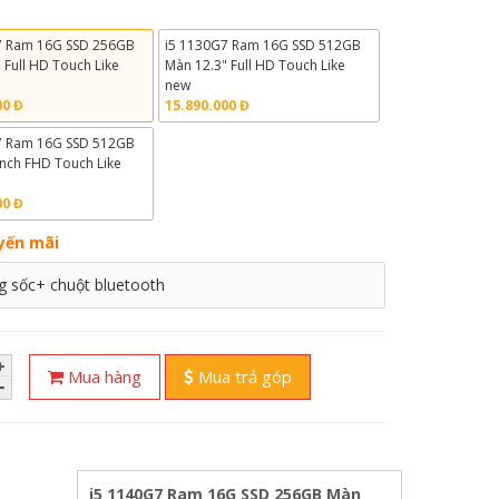
:
7 Ram 16G SSD 256GB
i5 1130G7 Ram 16G SSD 512GB
" Full HD Touch Like
Màn 12.3" Full HD Touch Like
new
00 Đ
15.890.000 Đ
7 Ram 16G SSD 512GB
nch FHD Touch Like
00 Đ
yến mãi
g sốc+ chuột bluetooth
Mua hàng
Mua trả góp
i5 1140G7 Ram 16G SSD 256GB Màn