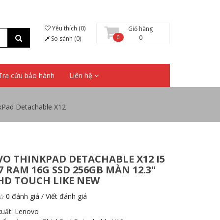
Yêu thích (0)
Giỏ hàng
0
0
So sánh (0)
Tra cứu bảo hành
Liên hệ
kPad Detachable X12
VO THINKPAD DETACHABLE X12
I5
7 RAM 16G SSD 256GB MÀN 12.3"
HD TOUCH LIKE NEW
0 đánh giá
/
Viết đánh giá
xuất:
Lenovo