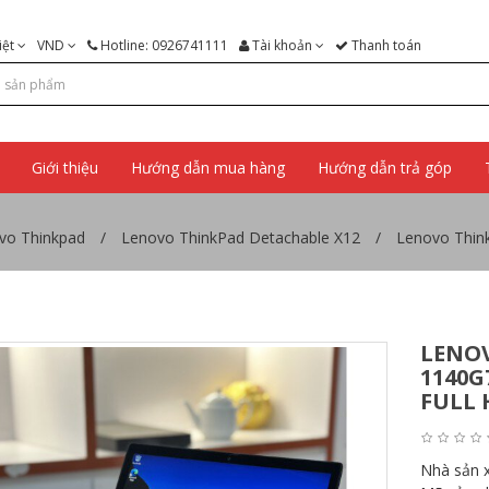
iệt
VND
Hotline: 0926741111
Tài khoản
Thanh toán
Giới thiệu
Hướng dẫn mua hàng
Hướng dẫn trả góp
vo Thinkpad
Lenovo ThinkPad Detachable X12
Lenovo Thin
LENO
1140G
FULL 
Nhà sản 