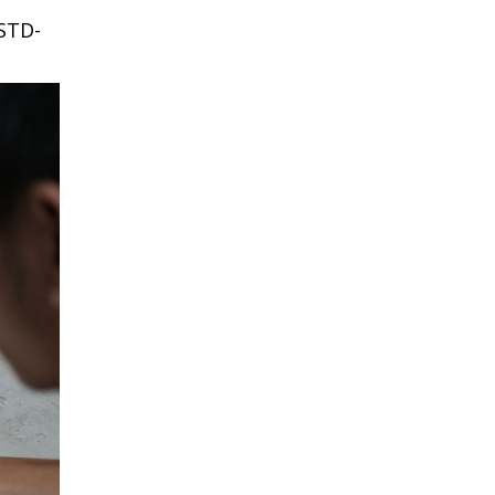
-STD-