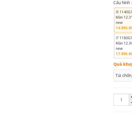
Cấu hình 
i5 1140G
Màn 12.3
new
14.890.0
i7 1180G
Màn 12.3I
new
17.890.0
Quà khu
Túi chốn