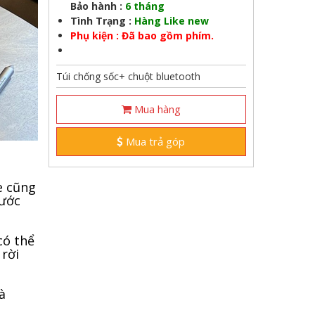
Bảo hành :
6 tháng
Tình Trạng :
Hàng Like new
Phụ kiện : Đã bao gồm phím.
Túi chống sốc+ chuột bluetooth
Mua hàng
Mua trả góp
e cũng
rước
có thể
 rời
à