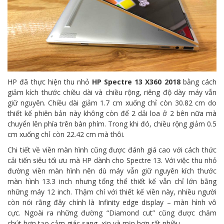
HP đã thực hiện thu nhỏ
HP Spectre 13 X360 2018
bằng cách
giảm kích thước chiều dài và chiều rộng, riêng độ dày máy vẫn
giữ nguyên. Chiều dài giảm 1.7 cm xuống chỉ còn 30.82 cm do
thiết kế phiên bản này không còn để 2 dải loa ở 2 bên nữa mà
chuyển lên phía trên bàn phím. Trong khi đó, chiều rộng giảm 0.5
cm xuống chỉ còn 22.42 cm mà thôi.
Chi tiết về viền màn hình cũng được đánh giá cao với cách thức
cải tiến siêu tối ưu mà HP dành cho Spectre 13. Với việc thu nhỏ
đường viền màn hình nên dù máy vẫn giữ nguyên kích thước
màn hình 13.3 inch nhưng tổng thể thiết kế vẫn chỉ lớn bằng
những máy 12 inch. Thậm chí với thiết kế viền này, nhiều người
còn nói rằng đây chính là Infinity edge display – màn hình vô
cực. Ngoài ra những đường “Diamond cut” cũng được chăm
chút hơn tạo cảm giác sang, xịn và mịn hơn rất nhiều.