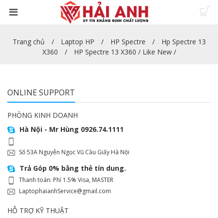
Trang chủ
Laptop HP
HP Spectre
Hp Spectre 13
X360
HP Spectre 13 X360 / Like New /
ONLINE SUPPORT
PHÒNG KINH DOANH
Hà Nội - Mr Hùng 0926.74.1111
Số 53A Nguyễn Ngọc Vũ Cầu Giấy Hà Nội
Trả Góp 0% bằng thẻ tín dung.
Thanh toán: Phí 1.5% Visa, MASTER
LaptophaianhService@gmail.com
HỖ TRỢ KỸ THUẬT