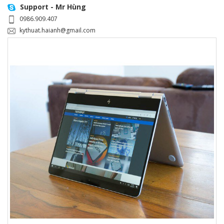
Support - Mr Hùng
0986.909.407
kythuat.haianh@gmail.com