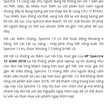
Spectre 13 cung cấp cho người dùng hệ thống pin với 1 viên pin
43.7Wh. Mặc dù nhiều hơn 5Wh so với phiên bản năm ngoái
nhưng đây là dung lượng pin hơi thấp khi đi cùng CPU i7-8550U.
Tuy nhiên, bạn đừng vội thất vọng bởi đổi lại với dung lượng pin
thì tốc độ sạc của Spectre khá nhanh. Sẽ chỉ mất khoản 30 phút
để người dùng có thể sạc khoản 50% và gần 100 phút để sạc
đầy.
Với các kiểm chứng, Spectre 13 có thể hoạt động khoảng 6
tiếng. Với các tác vụ nặng – máy phải chạy hết công suất- thì
Spectre 13 trụ được khoảng 1.5 tiếng là hết cỡ.
Với tất cả những ưu điểm cực nổi trội, mức giá của
HP Spectre
13 X360 2018
tại hệ thống phân phối laptop uy tín dường như
còn làm hài lòng khách hàng hơn bao giờ hết. Với mức giá chỉ
gần 40 triệu đồng, Spectre 13 mang đến cho người dùng cảm
nhận siêu mượt và cao cấp hơn bao giờ hết. Có thể khẳng định
rằng với phiên bản năm 2018, HP đã thành công trong bản nâng
cấp này của Spectre 13. Vậy thì, bạn còn chần chờ gì mà không
nhanh tay liên hệ với Gia Nguyễn ngay hôm nay để có thể được
tư vấn và chọn mua sản phẩm ngay hôm nay!