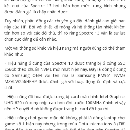
kết quả của Spectre 13 hơi thấp hơn mức trung bình nhưng
được đánh giá là chấp nhận được.
Tuy nhiên, phần đông các chuyên gia đều đánh giá cao giới hạn
này của HP. Bởi với thiết kế mỏng và hệ thống tản nhiệt khiêm
tốn hơn so với các đối thủ, thì rõ ràng Spectre 13 vẫn là sự lựa
chọn cực đáng để cân nhắc.
Một vài thông số khác về hiệu năng mà người dùng có thể tham
khảo như:
- Hiệu năng ổ cứng của Spectre 13 được trang bị ổ cứng SSD
256Gb theo chuẩn NVME mới nhất hiện nay. Đây là dòng ổ cứng
do Samsung OEM với tên mã là Samsung PM961 NVMe
MZVLW256HEHP được đánh giá với hoạt động ổn định và cực
chất.
- Hiệu năng đồ họa được trang bị card màn hình Intel Graphics
UHD 620 có xung nhịp cao hơn đời trước 100MHz. Chính vì vậy
nên HP quyết định không được trang bị card đồ họa rời.
- Hiệu năng chơi game mặc dù không phải là dòng laptop chơi
game số 1 hiện nay nhưng trong mùa Dota Internations 8 (Ti8)
đang đến, tựa game này vẫn có thể đáp ứng trên Spectre 13