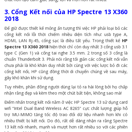
3. Cổng Kết nối của HP Spectre 13 X360
2018
Để giữ được thiết kế mỏng ấn tượng thì việc HP phải loại bỏ các
cổng kết nối lỗi thời chiếm nhiều diện tích như: usb type A,
HDMI, LAN Rj-45, cổng sạc là điều tất yếu. Trong thiết kế
HP
Spectre 13 X360 2018
hiện thời chỉ còn duy nhất 3 cổng usb 3.1
type C (Gen 1) và cổng tai nghe 3.5 mm. 2 trong số 3 cổng là
chuẩn Thunderbolt 3. Phải nói rằng tối giản các cổng kết nối vẫn
chưa phải là khó khăn duy nhất bởi cùng với việc lược bỏ đi các
cổng kết nối, HP cũng đồng thời di chuyển chúng về sau máy,
gây khó khăn khi sử dụng.
Tuy nhiên, phần đông người dùng lại tỏ ra hài lòng bởi họ chấp
nhận rằng đẹp và kèm theo một chút bất tiện, không sao mà!
Điểm nhấn trong kết nối nằm ở việc HP Spectre 13 sử dụng card
wifi “Intel Dual Band Wireless AC 8265” cực chất lượng giúp hỗ
trợ MU-MIMO tăng tốc độ trao đổi dữ liệu nhanh hơn khi có
nhiều thiết bị kết nối. Do đó, rất dễ dàng nhận ra rằng Spectre
13 kết nối nhanh, mạnh và mượt hơn rất nhiều so với các phiên