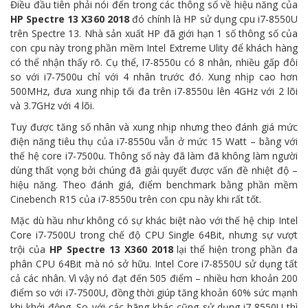
Điều đầu tiên phải nói đến trong các thông số về hiệu năng của
HP Spectre 13 X360 2018
đó chính là HP sử dụng cpu i7-8550U
trên Spectre 13. Nhà sản xuất HP đã giới hạn 1 số thông số của
con cpu này trong phần mềm Intel Extreme Ulity để khách hàng
có thể nhận thấy rõ. Cụ thể, I7-8550u có 8 nhân, nhiều gấp đôi
so với i7-7500u chỉ với 4 nhân trước đó. Xung nhịp cao hơn
500MHz, đưa xung nhịp tối đa trên i7-8550u lên 4GHz với 2 lõi
và 3.7GHz với 4 lõi.
Tuy được tăng số nhân và xung nhịp nhưng theo đánh giá mức
điện năng tiêu thụ của i7-8550u vẫn ở mức 15 Watt – bằng với
thế hệ core i7-7500u. Thông số này đã làm đã không làm người
dùng thất vọng bởi chúng đã giải quyết được vấn đề nhiệt độ –
hiệu năng. Theo đánh giá, điểm benchmark bằng phần mềm
Cinebench R15 của i7-8550u trên con cpu này khi rất tốt.
Mặc dù hầu như không có sự khác biệt nào với thế hệ chip Intel
Core i7-7500U trong chế độ CPU Single 64Bit, nhưng sự vượt
trội của
HP Spectre 13 X360 2018
lại thể hiện trong phần đa
phân CPU 64Bit mà nó sở hữu. Intel Core i7-8550U sử dụng tất
cả các nhân. Vì vậy nó đạt đến 505 điểm – nhiều hơn khoản 200
điểm so với i7-7500U, đồng thời giúp tăng khoản 60% sức mạnh
khi khởi động. So với các hãng khác cũng sử dụng i7-8550U thì