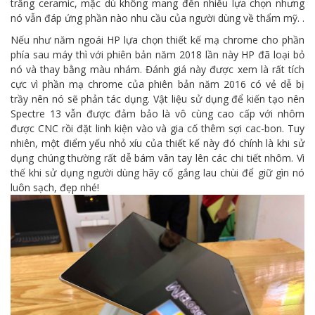
trắng ceramic, mặc dù không mang đến nhiều lựa chọn nhưng
nó vẫn đáp ứng phần nào nhu cầu của người dùng về thẩm mỹ. .
Nếu như năm ngoái HP lựa chọn thiết kế mạ chrome cho phần
phía sau máy thì với phiên bản năm 2018 lần này HP đã loại bỏ
nó và thay bằng màu nhám. Đánh giá này được xem là rất tích
cực vì phần mạ chrome của phiên bản năm 2016 có vẻ dễ bị
trầy nên nó sẽ phản tác dụng. Vật liệu sử dụng để kiến tạo nên
Spectre 13 vẫn được đảm bảo là vô cùng cao cấp với nhôm
được CNC rồi đặt linh kiện vào và gia cố thêm sợi cac-bon. Tuy
nhiên, một điểm yếu nhỏ xíu của thiết kế này đó chính là khi sử
dụng chúng thường rất dễ bám vân tay lên các chi tiết nhôm. Vì
thế khi sử dụng người dùng hãy cố gắng lau chùi để giữ gìn nó
luôn sạch, đẹp nhé!