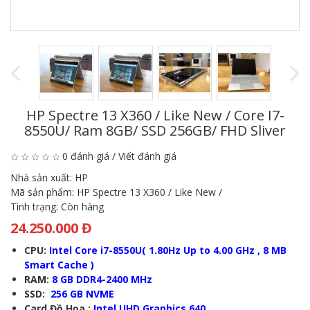
HP Spectre 13 X360 / Like New /
Core I7-
8550U/ Ram 8GB/ SSD 256GB/ FHD Sliver
0 đánh giá
/
Viết đánh giá
Nhà sản xuất:
HP
Mã sản phẩm:
HP Spectre 13 X360 / Like New /
Tình trạng:
Còn hàng
24.250.000 Đ
CPU:
Intel Core i7-8550U
( 1.80Hz Up to 4.00 GHz , 8 MB
Smart Cache )
RAM:
8
GB DDR4-2400 MHz
SSD:
256 GB NVME
Card Đồ Họa :
Intel UHD Graphics 640