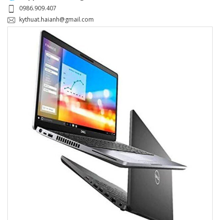
0986.909.407
kythuat.haianh@gmail.com