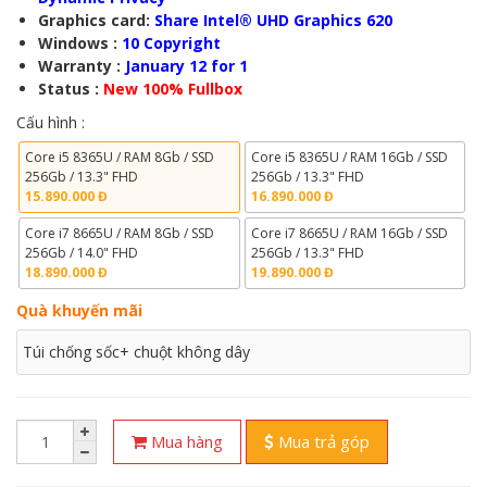
Graphics card:
Share Intel® UHD Graphics 620
Windows :
10 Copyright
Warranty :
January 12 for 1
Status :
New 100% Fullbox
Cấu hình :
Core i5 8365U / RAM 8Gb / SSD
Core i5 8365U / RAM 16Gb / SSD
256Gb / 13.3" FHD
256Gb / 13.3" FHD
15.890.000 Đ
16.890.000 Đ
Core i7 8665U / RAM 8Gb / SSD
Core i7 8665U / RAM 16Gb / SSD
256Gb / 14.0" FHD
256Gb / 13.3" FHD
18.890.000 Đ
19.890.000 Đ
Quà khuyến mãi
Túi chống sốc+ chuột không dây
Mua hàng
Mua trả góp