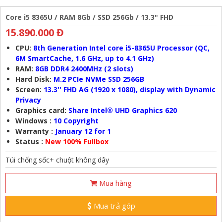
Core i5 8365U / RAM 8Gb / SSD 256Gb / 13.3" FHD
15.890.000 Đ
CPU:
8th Generation Intel core i5-8365U Processor (QC,
6M SmartCache, 1.6 GHz, up to 4.1 GHz)
RAM:
8GB DDR4 2400MHz (2 slots)
Hard Disk:
M.2 PCIe NVMe SSD 256GB
Screen:
13.3'' FHD AG (1920 x 1080), display with Dynamic
Privacy
Graphics card:
Share Intel® UHD Graphics 620
Windows :
10 Copyright
Warranty :
January 12 for 1
Status :
New 100% Fullbox
Túi chống sốc+ chuột không dây
Mua hàng
Mua trả góp