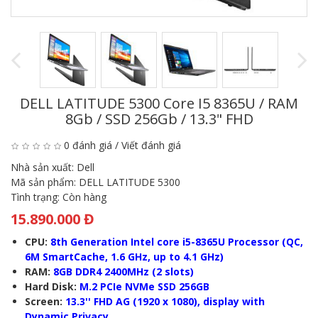
DELL LATITUDE 5300
Core I5 8365U / RAM
8Gb / SSD 256Gb / 13.3" FHD
0 đánh giá
/
Viết đánh giá
Nhà sản xuất:
Dell
Mã sản phẩm:
DELL LATITUDE 5300
Tình trạng:
Còn hàng
15.890.000 Đ
CPU:
8th Generation Intel core i5-8365U Processor (QC,
6M SmartCache, 1.6 GHz, up to 4.1 GHz)
RAM:
8GB DDR4 2400MHz (2 slots)
Hard Disk:
M.2 PCIe NVMe SSD 256GB
Screen:
13.3'' FHD AG (1920 x 1080), display with
Dynamic Privacy